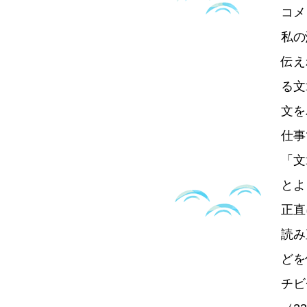
コメ
私の
伝え
る文
文を
仕事
「文
とよ
正直
読み
どを
チビ