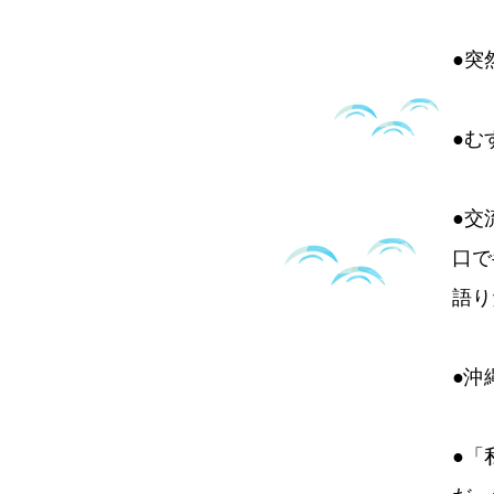
●突
●む
●交
口で
語り
●沖
●「