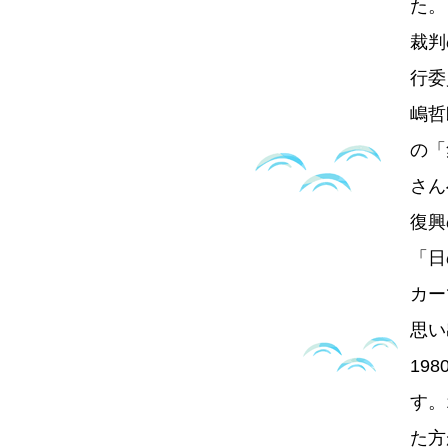
た。
裁判
行委
嶋哲
の「
さん
復興
「日
カー
思い
19
す。
た方