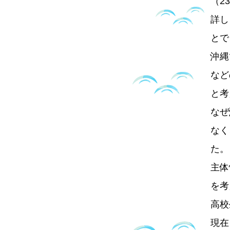
（2
詳し
とで
沖縄
など
と考
なぜ
なく
た。
主体
を考
高校
現在