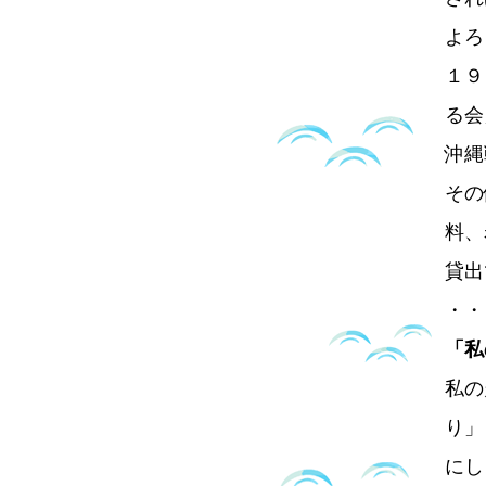
よろ
１９
る会
沖縄
その
料、
貸出
・・
「
私の
り」
にし