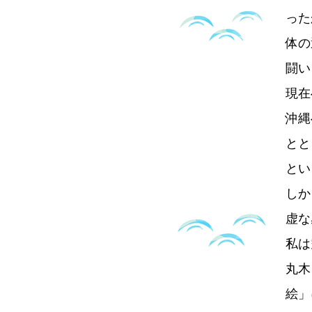
った
体の
闘い
現在
沖縄
とと
とい
しか
虚な
私は
丸木
絵」