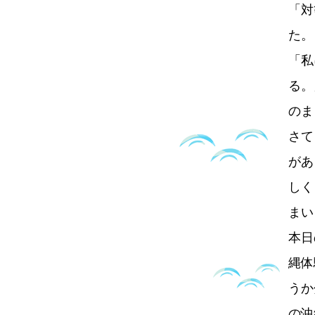
「対
た。
「私
る。
のま
さて
があ
しく
まい
本日
縄体
うか
の沖