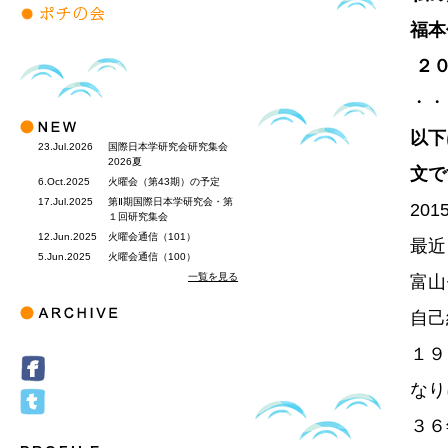
福本
２
・・
以下
23.Jul.2026
国際日本学研究会研究集会
2026夏
文で
6.Oct.2025
火曜会（第43期）の予定
17.Jul.2025
第Ⅱ期国際日本学研究会・第
20
１回研究集会
12.Jun.2025
火曜会通信（101）
最近
5.Jun.2025
火曜会通信（100）
一覧を見る
富山
自己
１９
なり
３６