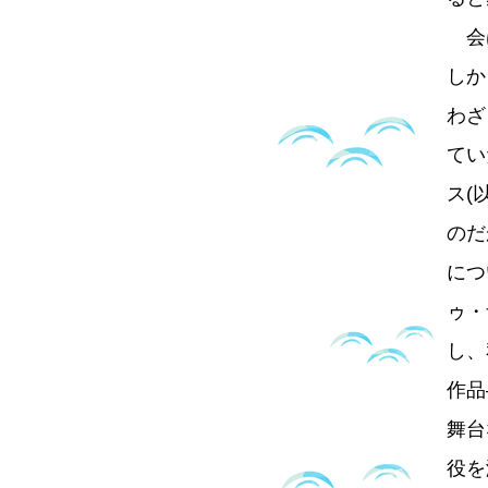
会は
しか
わざ
てい
ス(
のだ
につ
ゥ・
し、
作品
舞台
役を