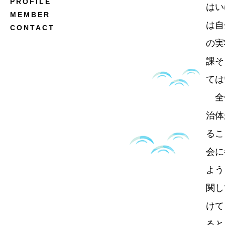
PROFILE
はい
MEMBER
は自
CONTACT
の実
課そ
ては
全体
治体
るこ
会に
よう
関し
けて
ると