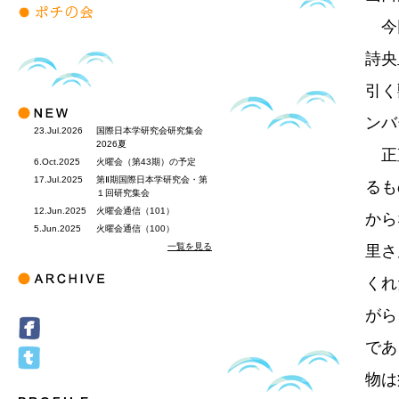
今回
詩央
引く
ンバ
23.Jul.2026
国際日本学研究会研究集会
2026夏
正直
6.Oct.2025
火曜会（第43期）の予定
17.Jul.2025
第Ⅱ期国際日本学研究会・第
るも
１回研究集会
12.Jun.2025
火曜会通信（101）
から
5.Jun.2025
火曜会通信（100）
一覧を見る
里さ
くれ
がら
であ
物は