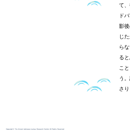
て、
ドバ
影後
じた
らな
ると
こと
う。
さり